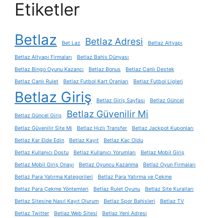
Etiketler
Betlaz
Betlaz Adresi
Bet Laz
Betlaz Altyapı
Betlaz Altyapı Firmaları
Betlaz Bahis Dünyası
Betlaz Bingo Oyunu Kazancı
Betlaz Bonus
Betlaz Canlı Destek
Betlaz Canlı Rulet
Betlaz Futbol Kart Oranları
Betlaz Futbol Ligleri
Betlaz Giriş
Betlaz Giriş Sayfası
Betlaz Güncel
Betlaz Güvenilir Mi
Betlaz Güncel Giriş
Betlaz Güvenilir Site Mi
Betlaz Hızlı Transfer
Betlaz Jackpot Kuponları
Betlaz Kar Elde Edin
Betlaz Kayıt
Betlaz Kaç Oldu
Betlaz Kullanıcı Dostu
Betlaz Kullanıcı Yorumları
Betlaz Mobil Giriş
Betlaz Mobil Giriş Onayı
Betlaz Oyuncu Kazanma
Betlaz Oyun Firmaları
Betlaz Para Yatırma Kategorileri
Betlaz Para Yatırma ve Çekme
Betlaz Para Çekme Yöntemleri
Betlaz Rulet Oyunu
Betlaz Site Kuralları
Betlaz Sitesine Nasıl Kayıt Olurum
Betlaz Spor Bahisleri
Betlaz TV
Betlaz Twitter
Betlaz Web Sitesi
Betlaz Yeni Adresi