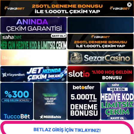
×
BETLAZ GİRİŞ İÇİN TIKLAYINIZ!