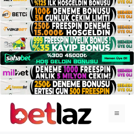
İçeriğe
atla
Menü