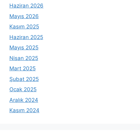
Haziran 2026
Mayıs 2026
Kasım 2025
Haziran 2025
Mayıs 2025
Nisan 2025
Mart 2025
Şubat 2025
Ocak 2025
Aralık 2024
Kasım 2024