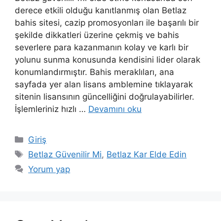
derece etkili olduğu kanıtlanmış olan Betlaz
bahis sitesi, cazip promosyonları ile başarılı bir
şekilde dikkatleri üzerine çekmiş ve bahis
severlere para kazanmanın kolay ve karlı bir
yolunu sunma konusunda kendisini lider olarak
konumlandırmıştır. Bahis meraklıları, ana
sayfada yer alan lisans amblemine tıklayarak
sitenin lisansının güncelliğini doğrulayabilirler.
İşlemleriniz hızlı …
Devamını oku
Kategoriler
Giriş
Etiketler
Betlaz Güvenilir Mi
,
Betlaz Kar Elde Edin
Yorum yap