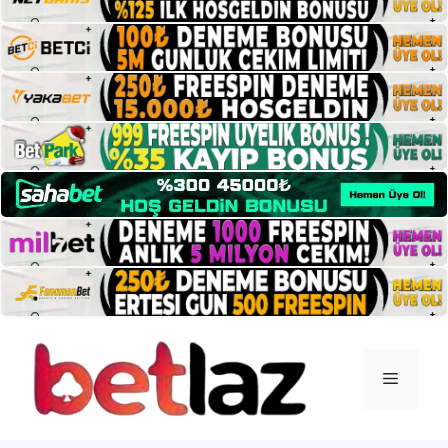
İçeriğe
atla
Menü