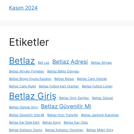
Kasım 2024
Etiketler
Betlaz
Betlaz Adresi
Bet Laz
Betlaz Altyapı
Betlaz Altyapı Firmaları
Betlaz Bahis Dünyası
Betlaz Bingo Oyunu Kazancı
Betlaz Bonus
Betlaz Canlı Destek
Betlaz Canlı Rulet
Betlaz Futbol Kart Oranları
Betlaz Futbol Ligleri
Betlaz Giriş
Betlaz Giriş Sayfası
Betlaz Güncel
Betlaz Güvenilir Mi
Betlaz Güncel Giriş
Betlaz Güvenilir Site Mi
Betlaz Hızlı Transfer
Betlaz Jackpot Kuponları
Betlaz Kar Elde Edin
Betlaz Kayıt
Betlaz Kaç Oldu
Betlaz Kullanıcı Dostu
Betlaz Kullanıcı Yorumları
Betlaz Mobil Giriş