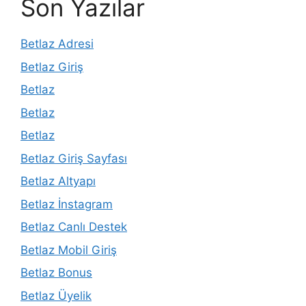
Son Yazılar
Betlaz Adresi
Betlaz Giriş
Betlaz
Betlaz
Betlaz
Betlaz Giriş Sayfası
Betlaz Altyapı
Betlaz İnstagram
Betlaz Canlı Destek
Betlaz Mobil Giriş
Betlaz Bonus
Betlaz Üyelik