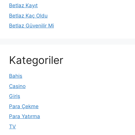
Betlaz Kayıt
Betlaz Kaç Oldu
Betlaz Güvenilir Mi
Kategoriler
Bahis
Casino
Giriş
Para Çekme
Para Yatırma
TV