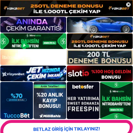
×
BETLAZ GİRİŞ İÇİN TIKLAYINIZ!