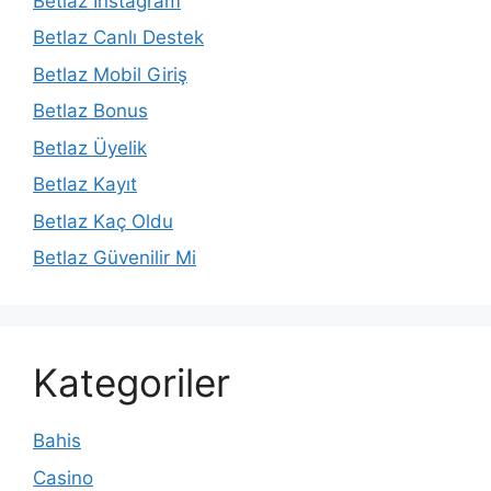
Betlaz İnstagram
Betlaz Canlı Destek
Betlaz Mobil Giriş
Betlaz Bonus
Betlaz Üyelik
Betlaz Kayıt
Betlaz Kaç Oldu
Betlaz Güvenilir Mi
Kategoriler
Bahis
Casino