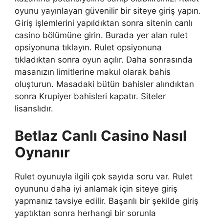
oyunu yayınlayan güvenilir bir siteye giriş yapın.
Giriş işlemlerini yapıldıktan sonra sitenin canlı
casino bölümüne girin. Burada yer alan rulet
opsiyonuna tıklayın. Rulet opsiyonuna
tıkladıktan sonra oyun açılır. Daha sonrasında
masanızın limitlerine makul olarak bahis
oluşturun. Masadaki bütün bahisler alındıktan
sonra Krupiyer bahisleri kapatır. Siteler
lisanslıdır.
Betlaz Canlı Casino Nasıl
Oynanır
Rulet oyunuyla ilgili çok sayıda soru var. Rulet
oyununu daha iyi anlamak için siteye giriş
yapmanız tavsiye edilir. Başarılı bir şekilde giriş
yaptıktan sonra herhangi bir sorunla