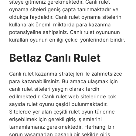
siteye gitmeniz gerekmektedir. Canlı rulet
oynama siteleri geniş çapta tanınmaktadır ve
oldukça faydalıdır. Canlı rulet oynama sitelerini
kullanarak önemli miktarda para kazanma
potansiyeline sahipsiniz. Canlı rulet oyununun
kuralları oyunun en ilgi çekici yönlerinden biridir.
Betlaz Canlı Rulet
Canlı rulet kazanma stratejileri ile zahmetsizce
para kazanabilirsiniz. Bu amaca ulaşmak için
canlı rulet siteleri yaygın olarak tercih
edilmektedir. Canlı rulet web sitelerinde çok
sayıda rulet oyunu çeşidi bulunmaktadır.
Sitelerde yer alan çeşitli rulet oyun türlerine
erişebilmek için gerekli giriş işlemlerini
tamamlamanız gerekmektedir. Herhangi bir
sorun yaşamadan başarılı bir şekilde giriş