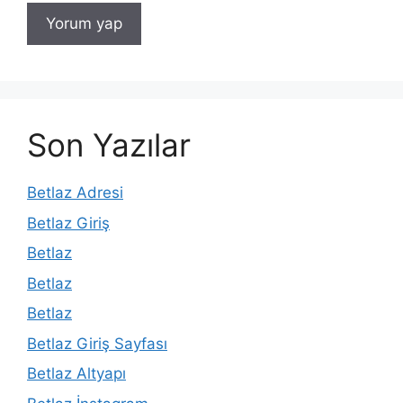
Son Yazılar
Betlaz Adresi
Betlaz Giriş
Betlaz
Betlaz
Betlaz
Betlaz Giriş Sayfası
Betlaz Altyapı