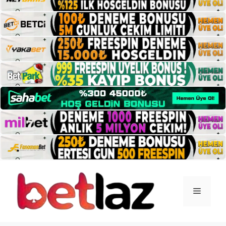
İçeriğe
atla
Menü