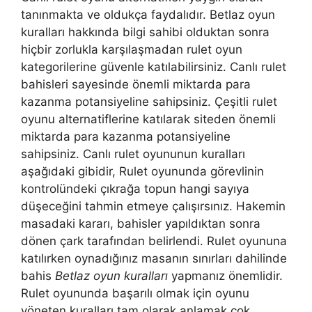
tanınmakta ve oldukça faydalıdır. Betlaz oyun
kuralları hakkında bilgi sahibi olduktan sonra
hiçbir zorlukla karşılaşmadan rulet oyun
kategorilerine güvenle katılabilirsiniz. Canlı rulet
bahisleri sayesinde önemli miktarda para
kazanma potansiyeline sahipsiniz. Çeşitli rulet
oyunu alternatiflerine katılarak siteden önemli
miktarda para kazanma potansiyeline
sahipsiniz. Canlı rulet oyununun kuralları
aşağıdaki gibidir, Rulet oyununda görevlinin
kontrolündeki çıkrağa topun hangi sayıya
düşeceğini tahmin etmeye çalışırsınız. Hakemin
masadaki kararı, bahisler yapıldıktan sonra
dönen çark tarafından belirlendi. Rulet oyununa
katılırken oynadığınız masanın sınırları dahilinde
bahis
Betlaz oyun kuralları
yapmanız önemlidir.
Rulet oyununda başarılı olmak için oyunu
yöneten kuralları tam olarak anlamak çok