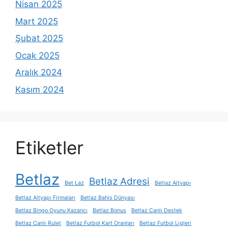
Nisan 2025
Mart 2025
Şubat 2025
Ocak 2025
Aralık 2024
Kasım 2024
Etiketler
Betlaz
Betlaz Adresi
Bet Laz
Betlaz Altyapı
Betlaz Altyapı Firmaları
Betlaz Bahis Dünyası
Betlaz Bingo Oyunu Kazancı
Betlaz Bonus
Betlaz Canlı Destek
Betlaz Canlı Rulet
Betlaz Futbol Kart Oranları
Betlaz Futbol Ligleri