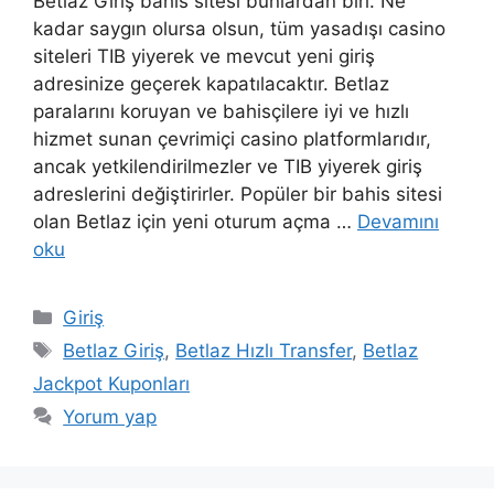
Betlaz Giriş bahis sitesi bunlardan biri. Ne
kadar saygın olursa olsun, tüm yasadışı casino
siteleri TIB yiyerek ve mevcut yeni giriş
adresinize geçerek kapatılacaktır. Betlaz
paralarını koruyan ve bahisçilere iyi ve hızlı
hizmet sunan çevrimiçi casino platformlarıdır,
ancak yetkilendirilmezler ve TIB yiyerek giriş
adreslerini değiştirirler. Popüler bir bahis sitesi
olan Betlaz için yeni oturum açma …
Devamını
oku
Kategoriler
Giriş
Etiketler
Betlaz Giriş
,
Betlaz Hızlı Transfer
,
Betlaz
Jackpot Kuponları
Yorum yap