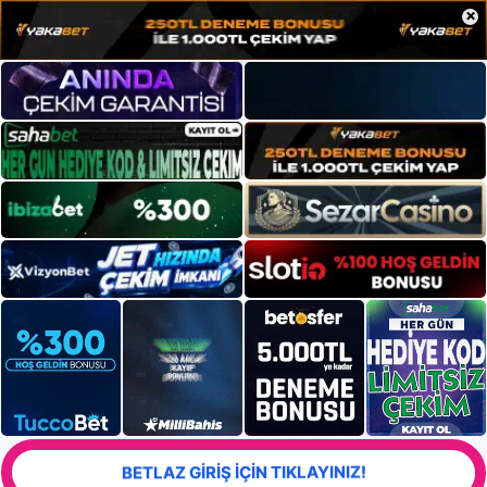
×
BETLAZ GİRİŞ İÇİN TIKLAYINIZ!