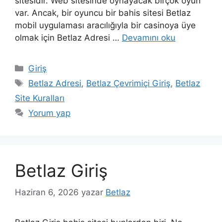
sitesidir. Web sitesinde oynayacak birçok oyun
var. Ancak, bir oyuncu bir bahis sitesi Betlaz
mobil uygulaması aracılığıyla bir casinoya üye
olmak için Betlaz Adresi …
Devamını oku
Kategoriler
Giriş
Etiketler
Betlaz Adresi
,
Betlaz Çevrimiçi Giriş
,
Betlaz
Site Kuralları
Yorum yap
Betlaz Giriş
Haziran 6, 2026
yazar
Betlaz