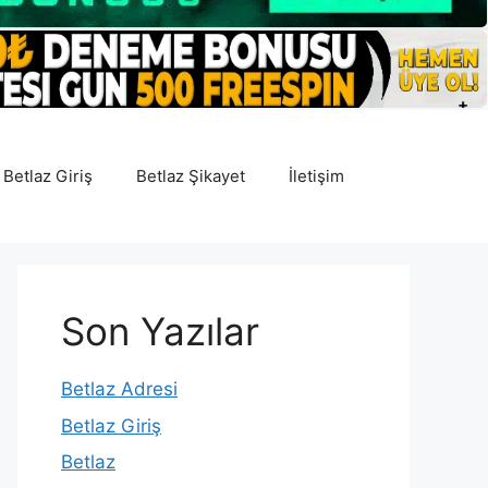
Betlaz Giriş
Betlaz Şikayet
İletişim
Son Yazılar
Betlaz Adresi
Betlaz Giriş
Betlaz