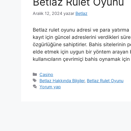
Betlaz Rulet Oyunu
Aralık 12, 2024
yazar
Betlaz
Betlaz rulet oyunu adresi ve para yatırma b
kayıt için güncel adreslerini verdikleri sür
özgürlüğüne sahiptirler. Bahis sitelerinin 
elde etmek için uygun bir yöntem arayan bire
kullanıcıların çevrimiçi bahis oynamak içi
Kategoriler
Casino
Etiketler
Betlaz Hakkında Bilgiler
,
Betlaz Rulet Oyunu
Yorum yap