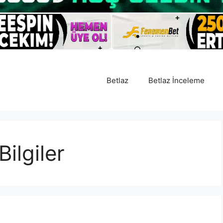
Betlaz
Betlaz İnceleme
ilgiler