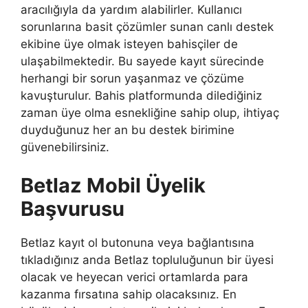
aracılığıyla da yardım alabilirler. Kullanıcı
sorunlarına basit çözümler sunan canlı destek
ekibine üye olmak isteyen bahisçiler de
ulaşabilmektedir. Bu sayede kayıt sürecinde
herhangi bir sorun yaşanmaz ve çözüme
kavuşturulur. Bahis platformunda dilediğiniz
zaman üye olma esnekliğine sahip olup, ihtiyaç
duyduğunuz her an bu destek birimine
güvenebilirsiniz.
Betlaz Mobil Üyelik
Başvurusu
Betlaz kayıt ol butonuna veya bağlantısına
tıkladığınız anda Betlaz topluluğunun bir üyesi
olacak ve heyecan verici ortamlarda para
kazanma fırsatına sahip olacaksınız. En