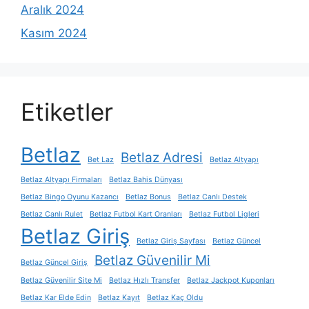
Aralık 2024
Kasım 2024
Etiketler
Betlaz
Betlaz Adresi
Bet Laz
Betlaz Altyapı
Betlaz Altyapı Firmaları
Betlaz Bahis Dünyası
Betlaz Bingo Oyunu Kazancı
Betlaz Bonus
Betlaz Canlı Destek
Betlaz Canlı Rulet
Betlaz Futbol Kart Oranları
Betlaz Futbol Ligleri
Betlaz Giriş
Betlaz Giriş Sayfası
Betlaz Güncel
Betlaz Güvenilir Mi
Betlaz Güncel Giriş
Betlaz Güvenilir Site Mi
Betlaz Hızlı Transfer
Betlaz Jackpot Kuponları
Betlaz Kar Elde Edin
Betlaz Kayıt
Betlaz Kaç Oldu