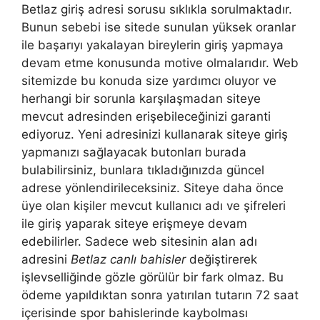
Betlaz giriş adresi sorusu sıklıkla sorulmaktadır.
Bunun sebebi ise sitede sunulan yüksek oranlar
ile başarıyı yakalayan bireylerin giriş yapmaya
devam etme konusunda motive olmalarıdır. Web
sitemizde bu konuda size yardımcı oluyor ve
herhangi bir sorunla karşılaşmadan siteye
mevcut adresinden erişebileceğinizi garanti
ediyoruz. Yeni adresinizi kullanarak siteye giriş
yapmanızı sağlayacak butonları burada
bulabilirsiniz, bunlara tıkladığınızda güncel
adrese yönlendirileceksiniz. Siteye daha önce
üye olan kişiler mevcut kullanıcı adı ve şifreleri
ile giriş yaparak siteye erişmeye devam
edebilirler. Sadece web sitesinin alan adı
adresini
Betlaz canlı bahisler
değiştirerek
işlevselliğinde gözle görülür bir fark olmaz. Bu
ödeme yapıldıktan sonra yatırılan tutarın 72 saat
içerisinde spor bahislerinde kaybolması