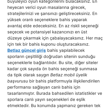
büyüleyici oyun kategorilerini bulacaksınız. En
heyecan verici oyun masalarına girecek,
stratejilerinizi ve şansınızı geliştireceksiniz. En
yüksek oranlı seçeneklere bahis yaparak
avantaj elde edeceksiniz. En az riskli seçeneği
seçecek ve potansiyel kazancınızı en üst
düzeye çıkarmak için çabalayacaksınız. Her maç
için tek bir bahis kuponu oluşturacaksınız.
Betlaz güncel giriş
bahis yapılabilecek
sporların çeşitliliği doğrudan sitenin sunduğu
seçeneklerle bağlantılıdır. Bu site, diğer siteler
kadar çok sayıda ön bahis seçeneği sunmasa
da tipik olarak saygın
Betlaz mobil üyelik
başvurusu
bir bahis platformuyla ilişkilendirilen
performansı sağlayan canlı bahis için
tasarlanmıştır. Burada bahsedilen istatistikler ve
sporlara canlı yayın seçenekleri de eşlik
etmektedir. Bu konumda yapmanız gereken tek