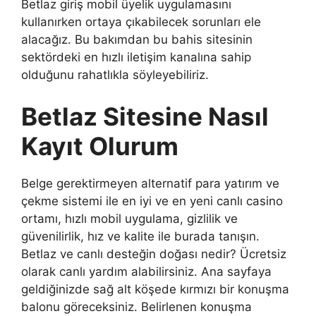
Betlaz giriş mobil üyelik uygulamasını
kullanırken ortaya çıkabilecek sorunları ele
alacağız. Bu bakımdan bu bahis sitesinin
sektördeki en hızlı iletişim kanalına sahip
olduğunu rahatlıkla söyleyebiliriz.
Betlaz Sitesine Nasıl
Kayıt Olurum
Belge gerektirmeyen alternatif para yatırım ve
çekme sistemi ile en iyi ve en yeni canlı casino
ortamı, hızlı mobil uygulama, gizlilik ve
güvenilirlik, hız ve kalite ile burada tanışın.
Betlaz ve canlı desteğin doğası nedir? Ücretsiz
olarak canlı yardım alabilirsiniz. Ana sayfaya
geldiğinizde sağ alt köşede kırmızı bir konuşma
balonu göreceksiniz. Belirlenen konuşma