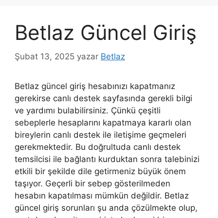
Betlaz Güncel Giriş
Şubat 13, 2025
yazar
Betlaz
Betlaz güncel giriş hesabınızı kapatmanız
gerekirse canlı destek sayfasında gerekli bilgi
ve yardımı bulabilirsiniz. Çünkü çeşitli
sebeplerle hesaplarını kapatmaya kararlı olan
bireylerin canlı destek ile iletişime geçmeleri
gerekmektedir. Bu doğrultuda canlı destek
temsilcisi ile bağlantı kurduktan sonra talebinizi
etkili bir şekilde dile getirmeniz büyük önem
taşıyor. Geçerli bir sebep gösterilmeden
hesabın kapatılması mümkün değildir. Betlaz
güncel giriş sorunları şu anda çözülmekte olup,