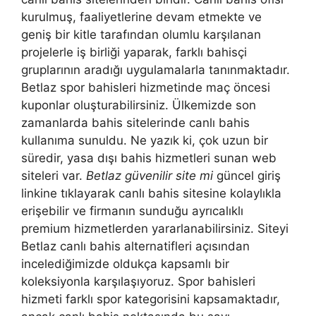
kurulmuş, faaliyetlerine devam etmekte ve
geniş bir kitle tarafından olumlu karşılanan
projelerle iş birliği yaparak, farklı bahisçi
gruplarının aradığı uygulamalarla tanınmaktadır.
Betlaz spor bahisleri hizmetinde maç öncesi
kuponlar oluşturabilirsiniz. Ülkemizde son
zamanlarda bahis sitelerinde canlı bahis
kullanıma sunuldu. Ne yazık ki, çok uzun bir
süredir, yasa dışı bahis hizmetleri sunan web
siteleri var.
Betlaz güvenilir site mi
güncel giriş
linkine tıklayarak canlı bahis sitesine kolaylıkla
erişebilir ve firmanın sunduğu ayrıcalıklı
premium hizmetlerden yararlanabilirsiniz. Siteyi
Betlaz canlı bahis alternatifleri açısından
incelediğimizde oldukça kapsamlı bir
koleksiyonla karşılaşıyoruz. Spor bahisleri
hizmeti farklı spor kategorisini kapsamaktadır,