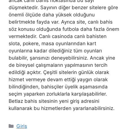
ancak canlı bahis noktasında bu sayı
düşmektedir. Sayının diğer benzer sitelere göre
önemli ölçüde daha yüksek olduğunu
belirtmekte fayda var. Ayrıca site, canlı bahis
söz konusu olduğunda futbola daha fazla önem
vermektedir. Canlı casinoda canlı bahisten
slota, pokere, masa oyunlarından kart
oyunlarına kadar dilediğiniz tüm oyunları
bulabilir, şansınızı deneyebilirsiniz. Ancak yine
de bireysel çalışmaların yapılmasının tercih
edildiği açıktır. Çeşitli sitelerin günlük olarak
hizmet vermeye devam ettiği yaygın olarak
bilindiğinden, bahisçiler üyelik aşamasında
seçim yaparken zorluklarla karşılaşabilirler.
Betlaz bahis sitesinin yeni giriş adresini
kullanarak bu hizmetlerden yararlanabilirsiniz.
Kategoriler
Giriş