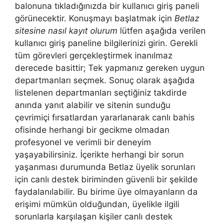
balonuna tıkladığınızda bir kullanıcı giriş paneli
görünecektir. Konuşmayı başlatmak için
Betlaz
sitesine nasıl kayıt olurum
lütfen aşağıda verilen
kullanıcı giriş paneline bilgilerinizi girin. Gerekli
tüm görevleri gerçekleştirmek inanılmaz
derecede basittir; Tek yapmanız gereken uygun
departmanları seçmek. Sonuç olarak aşağıda
listelenen departmanları seçtiğiniz takdirde
anında yanıt alabilir ve sitenin sunduğu
çevrimiçi fırsatlardan yararlanarak canlı bahis
ofisinde herhangi bir gecikme olmadan
profesyonel ve verimli bir deneyim
yaşayabilirsiniz. İçerikte herhangi bir sorun
yaşanması durumunda Betlaz üyelik sorunları
için canlı destek biriminden güvenli bir şekilde
faydalanılabilir. Bu birime üye olmayanların da
erişimi mümkün olduğundan, üyelikle ilgili
sorunlarla karşılaşan kişiler canlı destek