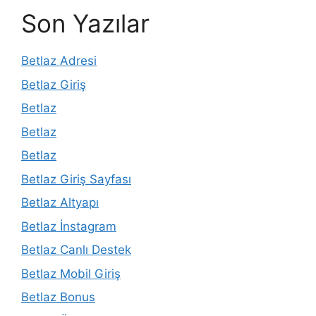
Son Yazılar
Betlaz Adresi
Betlaz Giriş
Betlaz
Betlaz
Betlaz
Betlaz Giriş Sayfası
Betlaz Altyapı
Betlaz İnstagram
Betlaz Canlı Destek
Betlaz Mobil Giriş
Betlaz Bonus